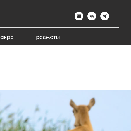
акро
Предметы