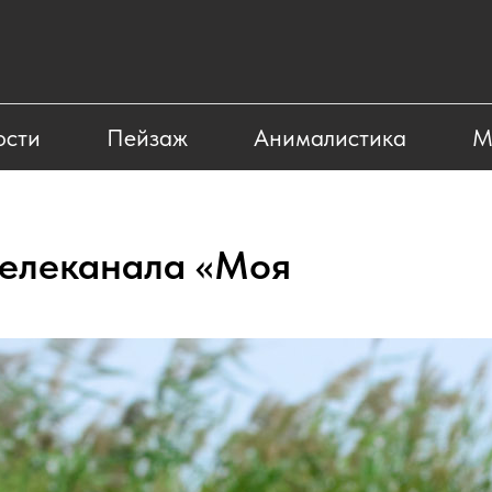
ости
Пейзаж
Анималистика
М
телеканала «Моя